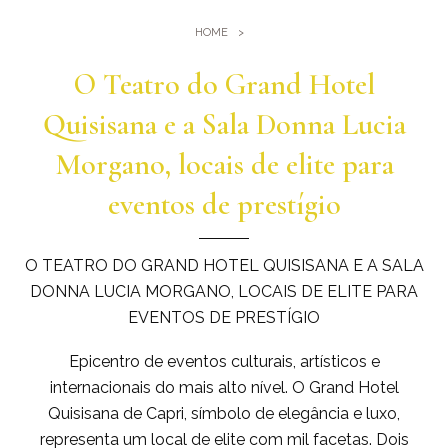
Ginásio
Onde estamos
HOME
Piscinas
Como chegar até nós
Eventos e reuniões
O Teatro do Grand Hotel
Sauna e banho turco
Reuniões no Quisisana
Quisisana e a Sala Donna Lucia
Galeria
Casamentos em Quisisana
Morgano, locais de elite para
Leaders Club
eventos de prestígio
Blog
O TEATRO DO GRAND HOTEL QUISISANA E A SALA
DONNA LUCIA MORGANO, LOCAIS DE ELITE PARA
EVENTOS DE PRESTÍGIO
Epicentro de eventos culturais, artísticos e
internacionais do mais alto nível. O Grand Hotel
Quisisana de Capri, símbolo de elegância e luxo,
representa um local de elite com mil facetas. Dois