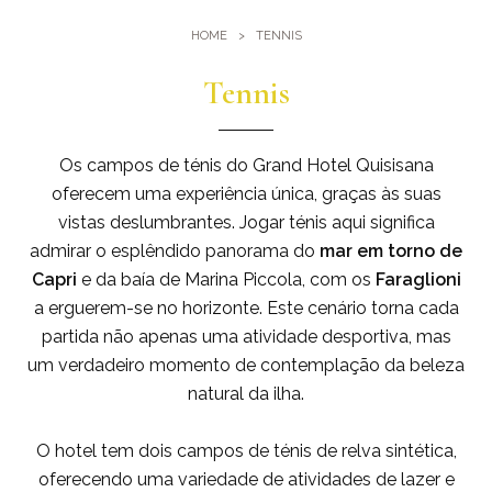
Ginásio
Onde estamos
HOME
TENNIS
Piscinas
Como chegar até nós
Eventos e reuniões
Tennis
Sauna e banho turco
Reuniões no Quisisana
Galeria
Casamentos em Quisisana
Os campos de ténis do Grand Hotel Quisisana
Leaders Club
oferecem uma experiência única, graças às suas
vistas deslumbrantes. Jogar ténis aqui significa
Blog
admirar o esplêndido panorama do
mar em torno de
Capri
e da baía de Marina Piccola, com os
Faraglioni
a erguerem-se no horizonte. Este cenário torna cada
partida não apenas uma atividade desportiva, mas
um verdadeiro momento de contemplação da beleza
natural da ilha.
O hotel tem dois campos de ténis de relva sintética,
oferecendo uma variedade de atividades de lazer e