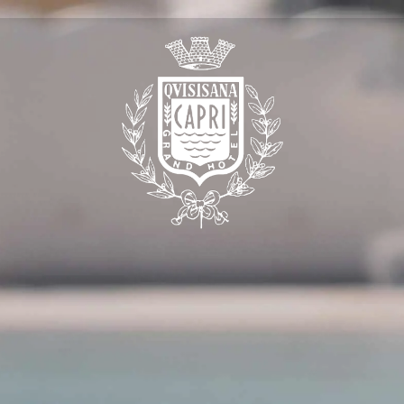
tamos
r até nós
e reuniões
o Quisisana
 em Quisisana
Club