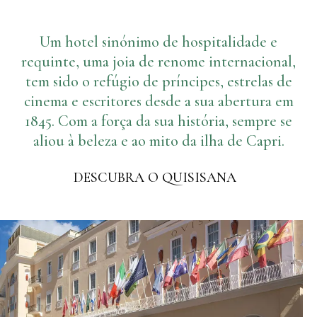
Ginásio
Onde estamos
Piscinas
Um hotel sinónimo de hospitalidade e
Como chegar até nós
Eventos e reuniões
Sauna e banho turco
requinte, uma joia de renome internacional,
tem sido o refúgio de príncipes, estrelas de
Reuniões no Quisisana
Galeria
cinema e escritores desde a sua abertura em
Casamentos em Quisisana
1845. Com a força da sua história, sempre se
Leaders Club
aliou à beleza e ao mito da ilha de Capri.
Blog
DESCUBRA O QUISISANA