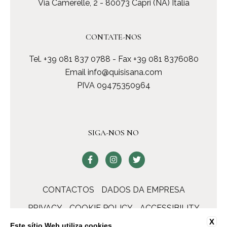
Via Camerelle, 2 - 80073 Capri (NA) Italia
CONTATE-NOS
Tel.
+39 081 837 0788
- Fax +39 081 8376080
Email
info@quisisana.com
PIVA 09475350964
SIGA-NOS NO
CONTACTOS
DADOS DA EMPRESA
PRIVACY
COOKIE POLICY
ACCESSIBILITY
X
Este sítio Web utiliza cookies