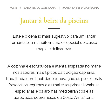
Ginásio
Onde estamos
HOME
SABORES DO QUISISANA
JANTAR À BEIRA DA PISCINA
Piscinas
Como chegar até nós
Eventos e reuniões
Jantar à beira da piscina
Sauna e banho turco
Reuniões no Quisisana
Galeria
Casamentos em Quisisana
Este é o cenário mais sugestivo para um jantar
Leaders Club
romântico, uma noite íntima e especial de classe,
magia e delicadeza.
Blog
A cozinha é escrupulosa e atenta, inspirada no mar e
nos sabores mais típicos da tradição capriana,
trabalhada com habilidade e inovação: os peixes mais
frescos, os legumes e as matérias-primas locais, as
especiarias e os aromas mediterrânicos e as
apreciadas sobremesas da Costa Amalfitana.