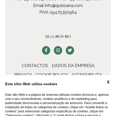
Email
info@quisisana.com
PIVA 09475350964
SIGA-NOS NO
CONTACTOS
DADOS DA EMPRESA
PRIVACY
COOKIE POLICY
ACCESSIBILITY
X
Este sítio Web utiliza cookies
Este sítio Web e a página de reservas utilizam cookies técnicos e, apenas
com o seu consentimento, cookies analíticos e de marketing para
publicidade direcionada e personalização de anúncios. Para consentir a
instalação de todas as categorias de cookies, clique em “Aceitar todos os
cookies” para selecionar categorias específicas de cookies, clique em
"Selecionar cookies"; utilizando o “x” pode fechar a faixa e recusar a