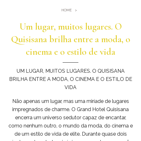
Ginásio
Onde estamos
HOME
Piscinas
Como chegar até nós
Eventos e reuniões
Um lugar, muitos lugares. O
Sauna e banho turco
Reuniões no Quisisana
Quisisana brilha entre a moda, o
Galeria
Casamentos em Quisisana
cinema e o estilo de vida
Leaders Club
Blog
UM LUGAR, MUITOS LUGARES. O QUISISANA
BRILHA ENTRE A MODA, O CINEMA E O ESTILO DE
VIDA
Não apenas um lugar, mas uma miríade de lugares
impregnados de charme. O Grand Hotel Quisisana
encerra um universo sedutor capaz de encantar,
como nenhum outro, o mundo da moda, do cinema e
de um estilo de vida de elite. Durante quase dois