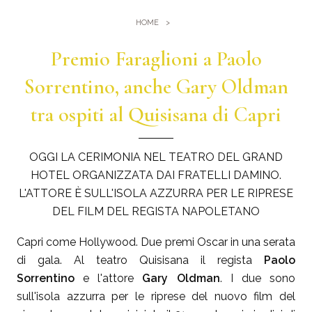
Palestra
Dove Siamo
HOME
Piscine
Come arrivare
Eventi e Meeting
Premio Faraglioni a Paolo
Sauna e Bagno turco
Meeting al Quisisana
Sorrentino, anche Gary Oldman
Gallery
Sposarsi al Quisisana
tra ospiti al Quisisana di Capri
Leaders Club
Blog
OGGI LA CERIMONIA NEL TEATRO DEL GRAND
HOTEL ORGANIZZATA DAI FRATELLI DAMINO.
Dicono di noi
L'ATTORE È SULL'ISOLA AZZURRA PER LE RIPRESE
DEL FILM DEL REGISTA NAPOLETANO
Capri come Hollywood. Due premi Oscar in una serata
di gala. Al teatro Quisisana il regista
Paolo
Sorrentino
e l'attore
Gary Oldman
. I due sono
sull'isola azzurra per le riprese del nuovo film del