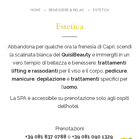
Palestra
Dove Siamo
HOME
BENESSERE & RELAX
ESTETICA
Piscine
Come arrivare
Eventi e Meeting
Estetica
Sauna e Bagno turco
Meeting al Quisisana
Gallery
Sposarsi al Quisisana
Abbandona per qualche ora la frenesia di Capri, scendi
Leaders Club
la scalinata bianca del
QuisiBeauty
e immergiti in un
vero tempio di bellezza e benessere:
trattamenti
Blog
lifting e rassodanti
per il viso e il corpo,
pedicure
,
manicure
,
depilazione
e
trattamenti
specifici per
Dicono di noi
l’
uomo
.
La SPA è accessibile su prenotazione solo agli ospiti
dell’hotel.
Prenotazioni
+39 081 837 0788
o
+39 081
090 1329