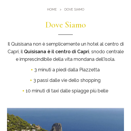
Palestra
Dove Siamo
HOME
DOVE SIAMO
Piscine
Come arrivare
Eventi e Meeting
Dove Siamo
Sauna e Bagno turco
Meeting al Quisisana
Gallery
Sposarsi al Quisisana
Il Quisisana non è semplicemente un hotel al centro di
Leaders Club
Capri, il
Quisisana è il centro di Capri
, snodo centrale
e imprescindibile della vita mondana dell'isola.
Blog
3 minuti a piedi dalla Piazzetta
Dicono di noi
3 passi dalle vie dello shopping
10 minuti di taxi dalle spiagge più belle