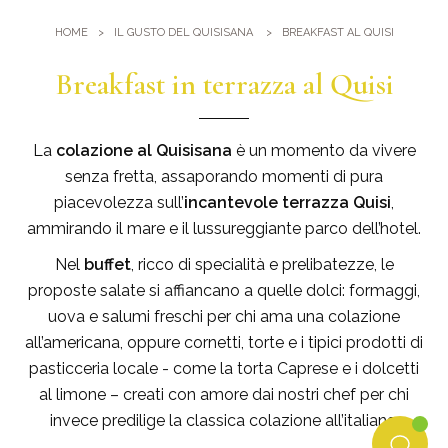
Palestra
Dove Siamo
HOME
IL GUSTO DEL QUISISANA
BREAKFAST AL QUISI
Piscine
Come arrivare
Breakfast in terrazza al Quisi
Eventi e Meeting
Sauna e Bagno turco
Meeting al Quisisana
Gallery
Sposarsi al Quisisana
La
colazione al Quisisana
è un momento da vivere
Leaders Club
senza fretta, assaporando momenti di pura
piacevolezza sull’
incantevole terrazza Quisi
,
Blog
ammirando il mare e il lussureggiante parco dell’hotel.
Nel
buffet
, ricco di specialità e prelibatezze, le
Dicono di noi
proposte salate si affiancano a quelle dolci: formaggi,
uova e salumi freschi per chi ama una colazione
all’americana, oppure cornetti, torte e i tipici prodotti di
pasticceria locale - come la torta Caprese e i dolcetti
al limone – creati con amore dai nostri chef per chi
invece predilige la classica colazione all’italiana.