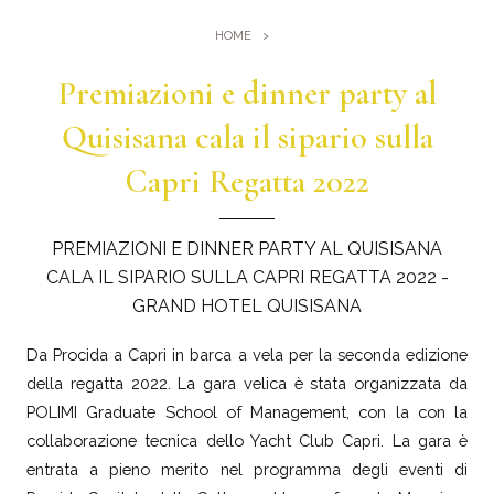
Palestra
Dove Siamo
HOME
Piscine
Come arrivare
Premiazioni e dinner party al
Eventi e Meeting
Sauna e Bagno turco
Meeting al Quisisana
Quisisana cala il sipario sulla
Gallery
Sposarsi al Quisisana
Capri Regatta 2022
Leaders Club
Blog
PREMIAZIONI E DINNER PARTY AL QUISISANA
CALA IL SIPARIO SULLA CAPRI REGATTA 2022 -
Dicono di noi
GRAND HOTEL QUISISANA
Da Procida a Capri in barca a vela per la seconda edizione
della regatta 2022. La gara velica è stata organizzata da
POLIMI Graduate School of Management, con la con la
collaborazione tecnica dello Yacht Club Capri. La gara è
entrata a pieno merito nel programma degli eventi di