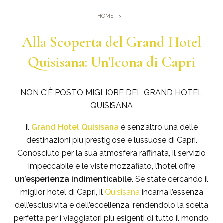
Palestra
Dove Siamo
HOME
Piscine
Come arrivare
Alla Scoperta del Grand Hotel
Eventi e Meeting
Sauna e Bagno turco
Meeting al Quisisana
Quisisana: Un'Icona di Capri
Gallery
Sposarsi al Quisisana
Leaders Club
NON C'È POSTO MIGLIORE DEL GRAND HOTEL
QUISISANA
Blog
Il
Grand Hotel Quisisana
è senz’altro una delle
Dicono di noi
destinazioni più prestigiose e lussuose di Capri.
Conosciuto per la sua atmosfera raffinata, il servizio
impeccabile e le viste mozzafiato, l’hotel offre
un’esperienza indimenticabile
. Se state cercando il
miglior hotel di Capri, il
Quisisana
incarna l’essenza
dell’esclusività e dell’eccellenza, rendendolo la scelta
perfetta per i viaggiatori più esigenti di tutto il mondo.