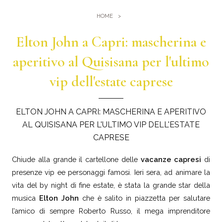
Palestra
Dove Siamo
HOME
Piscine
Come arrivare
Elton John a Capri: mascherina e
Eventi e Meeting
Sauna e Bagno turco
Meeting al Quisisana
aperitivo al Quisisana per l'ultimo
Gallery
Sposarsi al Quisisana
vip dell'estate caprese
Leaders Club
Blog
ELTON JOHN A CAPRI: MASCHERINA E APERITIVO
AL QUISISANA PER L'ULTIMO VIP DELL'ESTATE
Dicono di noi
CAPRESE
Chiude alla grande il cartellone delle
vacanze capresi
di
presenze vip ee personaggi famosi. Ieri sera, ad animare la
vita del by night di fine estate, è stata la grande star della
musica
Elton John
che è salito in piazzetta per salutare
l’amico di sempre Roberto Russo, il mega imprenditore