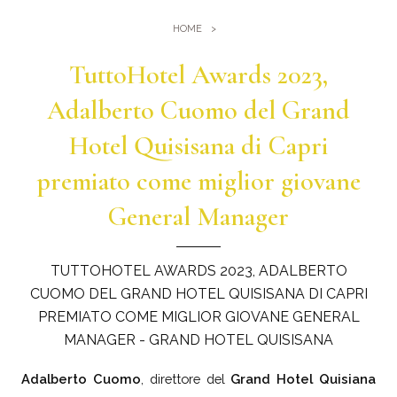
Palestra
Dove Siamo
HOME
Piscine
Come arrivare
Eventi e Meeting
TuttoHotel Awards 2023,
Sauna e Bagno turco
Meeting al Quisisana
Adalberto Cuomo del Grand
Gallery
Sposarsi al Quisisana
Hotel Quisisana di Capri
Leaders Club
premiato come miglior giovane
Blog
General Manager
Dicono di noi
TUTTOHOTEL AWARDS 2023, ADALBERTO
CUOMO DEL GRAND HOTEL QUISISANA DI CAPRI
PREMIATO COME MIGLIOR GIOVANE GENERAL
MANAGER - GRAND HOTEL QUISISANA
Adalberto Cuomo
, direttore del
Grand Hotel Quisiana