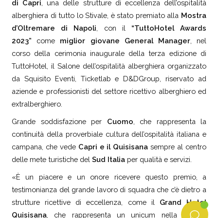
di Capri
, una delle strutture di eccellenza dell’ospitalità
alberghiera di tutto lo Stivale, è stato premiato alla
Mostra
d’Oltremare di Napoli
, con il
“TuttoHotel Awards
2023”
come
miglior giovane General Manager
, nel
corso della cerimonia inaugurale della terza edizione di
TuttoHotel, il Salone dell’ospitalità alberghiera organizzato
da Squisito Eventi, Ticketlab e D&DGroup, riservato ad
aziende e professionisti del settore ricettivo alberghiero ed
extralberghiero.
Grande soddisfazione per
Cuomo
, che rappresenta la
continuità della proverbiale cultura dell’ospitalità italiana e
campana, che vede
Capri e il Quisisana
sempre al centro
delle mete turistiche del
Sud Italia
per qualità e servizi.
«È un piacere e un onore ricevere questo premio, a
testimonianza del grande lavoro di squadra che c’è dietro a
strutture ricettive di eccellenza, come il
Grand Hotel
Quisisana
, che rappresenta un unicum nella cultura