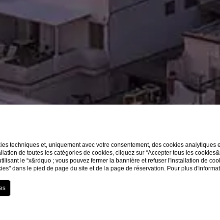
kies techniques et, uniquement avec votre consentement, des cookies analytiques et 
llation de toutes les catégories de cookies, cliquez sur “Accepter tous les cookies
utilisant le “x&rdquo ; vous pouvez fermer la bannière et refuser l'installation de co
ies" dans le pied de page du site et de la page de réservation. Pour plus d'informa