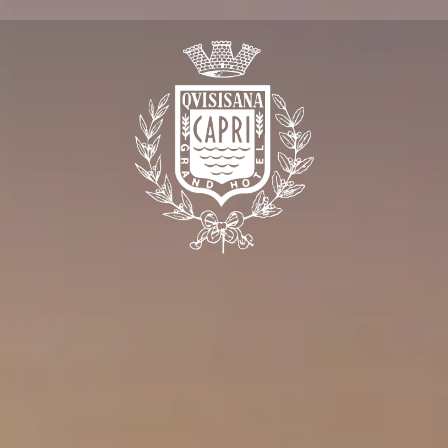
es-nous
ver chez nous
ts et
s
 Quisisana
u Quisisana
Club