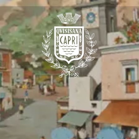
es-nous
ver chez nous
ts et
s
 Quisisana
u Quisisana
Club