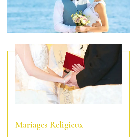
CRÉATION DU MENU
Nous proposons différents types de menu ou nous
pouvons créer un menu personnalisé selon vos
exigences
GÂTEAU DE MARIAGE SUR MESURE
Classique ou en style américain, selon vos goûts.
BEAUTY (BEAUTÉ)
Maquillage, coiffure et soins SPA pour la mariée et
ses invités au QuisiBeauty.
LOGISTIQUE ET TRANSPORTS
Organisation des transports et de l’hospitalité pour
les mariées et leurs invités.
Mariages Religieux