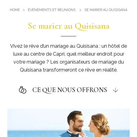
Salle de sport
Où sommes-nous
HOME
ÉVÉNEMENTS ET RÉUNIONS
SE MARIER AU QUISISANA
Piscines
Comme arriver chez nous
Événements et Réunions
Se marier au Quisisana
Sauna et Bain turc
Meeting au Quisisana
Galerie
Se marier au Quisisana
Vivez le rêve d’un mariage au Quisisana : un hôtel de
Leaders Club
luxe au centre de Capri, quel meilleur endroit pour
votre mariage ? Les organisateurs de mariage du
Quisisana transformeront ce rêve en réalité.
CE QUE NOUS OFFRONS
CONCEPTION DE L’ÉVÉNEMENT
Création et réalisation d’un sujet matrimonial.
CHOIX DE L’ENDROIT
Nos salles et les magnifiques paysages de Capri.