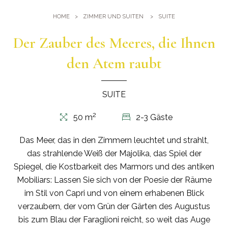
Fitnesscenter
Lage
HOME
ZIMMER UND SUITEN
SUITE
Pools
Anreise
Der Zauber des Meeres, die Ihnen
Events und Tagungen
Sauna und Türkisches Bad
Tagung im Quisisana
den Atem raubt
Bildergalerie
Heiraten im Quisisana
Leaders Club
SUITE
2
50 m
2-3 Gäste
Das Meer, das in den Zimmern leuchtet und strahlt,
das strahlende Weiß der Majolika, das Spiel der
Spiegel, die Kostbarkeit des Marmors und des antiken
Mobiliars: Lassen Sie sich von der Poesie der Räume
im Stil von Capri und von einem erhabenen Blick
verzaubern, der vom Grün der Gärten des Augustus
bis zum Blau der Faraglioni reicht, so weit das Auge