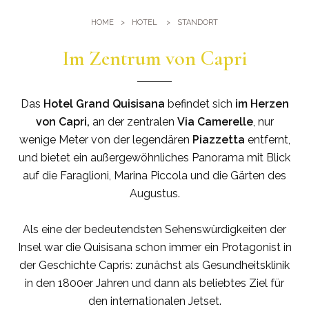
Fitnesscenter
Lage
HOME
HOTEL
STANDORT
Pools
Anreise
Events und Tagungen
Im Zentrum von Capri
Sauna und Türkisches Bad
Tagung im Quisisana
Bildergalerie
Heiraten im Quisisana
Das
Hotel Grand Quisisana
befindet sich
im Herzen
Leaders Club
von Capri,
an der zentralen
Via Camerelle
, nur
wenige Meter von der legendären
Piazzetta
entfernt,
und bietet ein außergewöhnliches Panorama mit Blick
auf die Faraglioni, Marina Piccola und die Gärten des
Augustus.
Als eine der bedeutendsten Sehenswürdigkeiten der
Insel war die Quisisana schon immer ein Protagonist in
der Geschichte Capris: zunächst als Gesundheitsklinik
in den 1800er Jahren und dann als beliebtes Ziel für
den internationalen Jetset.