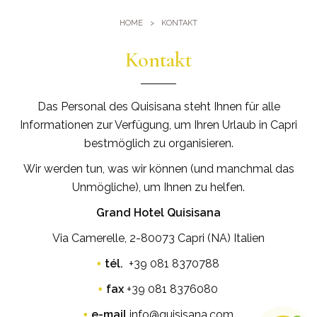
Fitnesscenter
Lage
HOME
KONTAKT
Pools
Anreise
Events und Tagungen
Kontakt
Sauna und Türkisches Bad
Tagung im Quisisana
Bildergalerie
Heiraten im Quisisana
Das Personal des Quisisana steht Ihnen für alle
Leaders Club
Informationen zur Verfügung, um Ihren Urlaub in Capri
bestmöglich zu organisieren.
Wir werden tun, was wir können (und manchmal das
Unmögliche), um Ihnen zu helfen.
Grand Hotel Quisisana
Via Camerelle, 2-80073 Capri (NA) Italien
tél.
+39 081 8370788
fax
+39 081 8376080
e-mail
info@quisisana.com