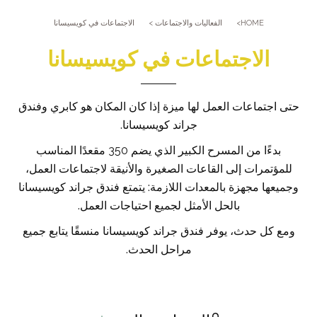
النادي الرياضي
أين نحن
HOME
الفعاليات والاجتماعات
الاجتماعات في كويسيسانا
حمام السباحة
كيفية الوصول إلينا
الفعاليات والاجتماعات
الاجتماعات في كويسيسانا
ساونا وحمام تركي
الاجتماعات في كويسيسانا
معرض الصور
الزواج في كويسيسانا
حتى اجتماعات العمل لها ميزة إذا كان المكان هو كابري وفندق
Leaders Club
جراند كويسيسانا.
بدءًا من المسرح الكبير الذي يضم 350 مقعدًا المناسب
للمؤتمرات إلى القاعات الصغيرة والأنيقة لاجتماعات العمل،
وجميعها مجهزة بالمعدات اللازمة: يتمتع فندق جراند كويسيسانا
بالحل الأمثل لجميع احتياجات العمل.
ومع كل حدث، يوفر فندق جراند كويسيسانا منسقًا يتابع جميع
مراحل الحدث.