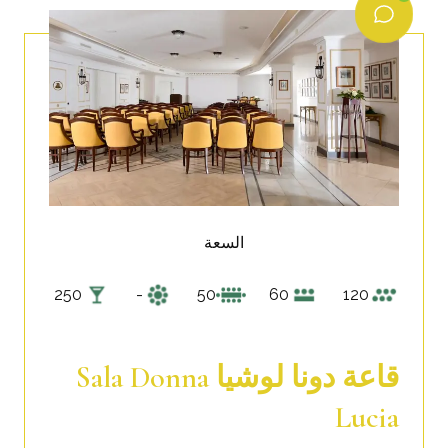
السعة
250
-
50
60
120
قاعة دونا لوشيا Sala Donna
Lucia