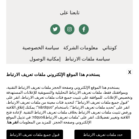
تابعنا على
كونتاتي
معلومات الشركة
سياسة الخصوصية
سياسة ملفات الارتباط
إمكانية الوصول
X
يستخدم هذا الموقع الإلكتروني ملفات تعريف الارتباط
يستخدم هذا الموقع الإلكتروني وصفحة الحجز ملفات تعريف الارتباط التقنية،
وبموافقتك فقط، ملفات تعريف الارتباط التحليلية والتسويقية للإعلانات المستهدفة
وتخصيص الإعلانات. للموافقة على تثبيت جميع فئات ملفات تعريف الارتباط، انقر على
"قبول جميع ملفات تعريف الارتباط"؛ لتحديد فئات معينة من ملفات تعريف الارتباط،
انقر على "تحديد ملفات تعريف الارتباط"؛ باستخدام "x&rdquo"؛ يمكنك إغلاق اللافتة
ورفض تثبيت ملفات تعريف الارتباط بخلاف ملفات تعريف الارتباط التقنية. لإعادة فتح
اللافتة وتغيير تفضيلاتك، انقر على “ملفات تعريف الارتباط&rdquo؛ في تذييل الموقع
WEBSITE BY BLASTNESS
الإلكتروني وصفحة الحجز. للمزيد من المعلومات
انقر هنا
.
احجزي