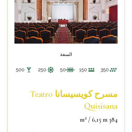
السعة
500
250
50
150
350
مسرح كويسيسانا Teatro
Quisisana
2
/ 6,15 m
384 m