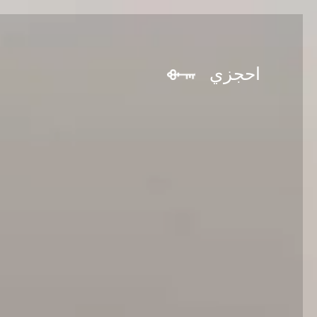
إغلاق
احجزي